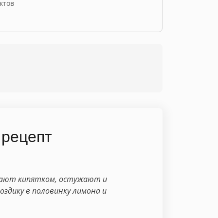
ктов
 рецепт
ивают кипятком, остужают и
оздику в половинку лимона и