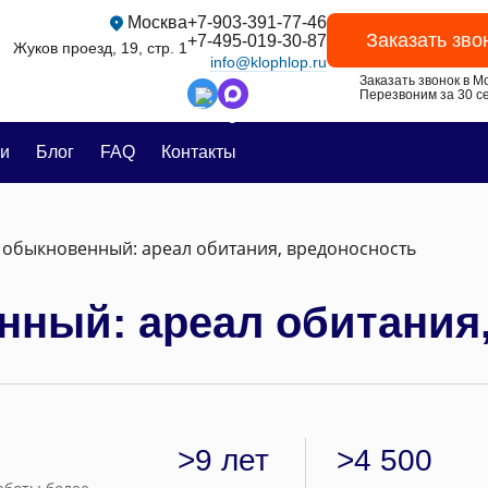
Москва
+7-903-391-77-46
Заказать зво
+7-495-019-30-87
Жуков проезд, 19, стр. 1
info@klophlop.ru
Заказать звонок в Мо
Перезвоним за 30 се
и
Блог
FAQ
Контакты
 обыкновенный: ареал обитания, вредоносность
нный: ареал обитания
>9 лет
>4 500