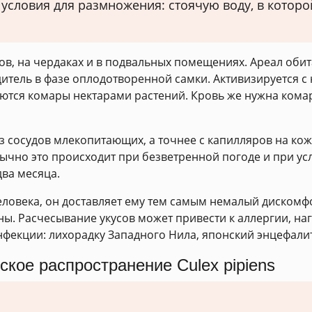
 условия для размножения: стоячую воду, в котор
, на чердаках и в подвальных помещениях. Ареал обита
дитель в фазе оплодотворенной самки. Активизируется с
итаются комары нектарами растений. Кровь же нужна кома
з сосудов млекопитающих, а точнее с капилляров на ко
Обычно это происходит при безветренной погоде и при ус
два месяца.
человека, он доставляет ему тем самым немалый дискомф
ы. Расчесывание укусов может привести к аллергии, на
нфекции: лихорадку Западного Нила, японский энцефалит
ское распространение Culex pipiens