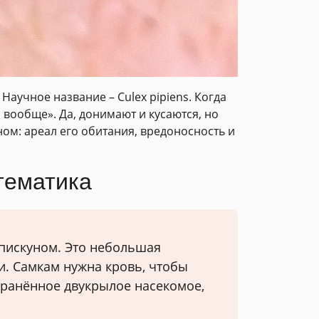
аучное название – Culex pipiens. Когда
 вообще». Да, донимают и кусаются, но
ом: ареал его обитания, вредоносность и
тематика
пискуном. Это небольшая
и. Самкам нужна кровь, чтобы
странённое двукрылое насекомое,