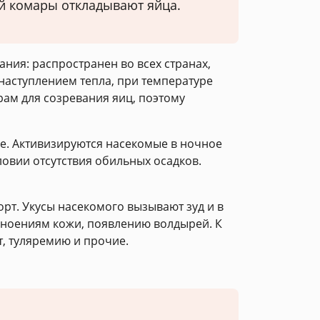
ой комары откладывают яйца.
ния: распространен во всех странах,
 наступлением тепла, при температуре
рам для созревания яиц, поэтому
же. Активизируются насекомые в ночное
ловии отсутствия обильных осадков.
орт. Укусы насекомого вызывают зуд и в
гноениям кожи, появлению волдырей. К
, туляремию и прочие.