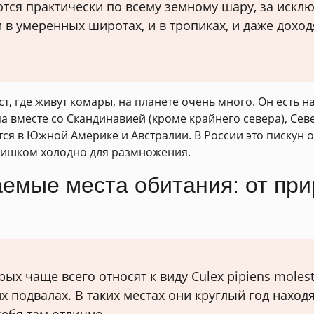
тся практически по всему земному шару, за искл
 в умеренных широтах, и в тропиках, и даже дохо
, где живут комары, на планете очень много. Он есть на
 вместе со Скандинавией (кроме крайнего севера), Сев
я в Южной Америке и Австралии. В России это пискун об
слишком холодно для размножения.
аемые места обитания: от пр
х чаще всего относят к виду Culex pipiens molest
их подвалах. В таких местах они круглый год наход