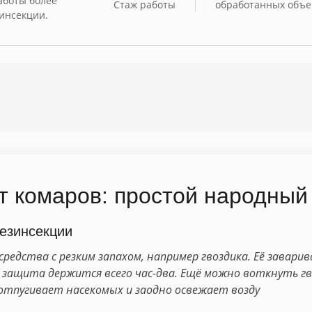
аботы более
Стаж работы
обработанных объе
зинсекции.
т комаров: простой народный
езинсекции
едства с резким запахом, например гвоздика. Её завар
 защита держится всего час-два. Ещё можно воткнуть гв
отпугивает насекомых и заодно освежает возду