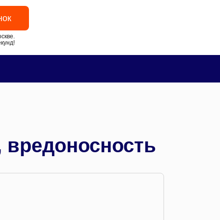
нок
скве.
кунд!
, вредоносность