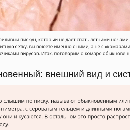
йливый пискун, который не дает спать летними ночами. Н
итную сетку, вы воюете именно с ними, а не с «комарами
осчиками вирусов. Итак, поговорим о комаре обыкновенн
новенный: внешний вид и сис
то слышим по писку, называют обыкновенным или 
нтиметра, с сероватым тельцем и длинными ногам
у они и кусаются. В остальном это просто распро
юду.