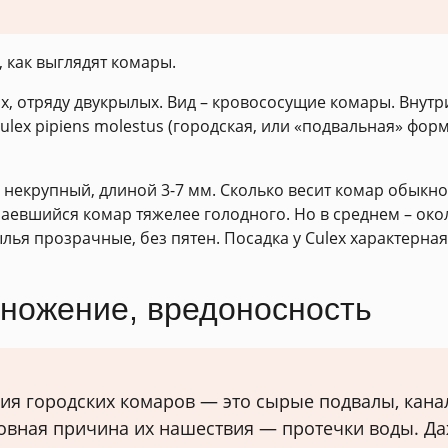
, как выглядят комары.
х, отряду двукрылых. Вид – кровососущие комары. Внутри
Culex pipiens molestus (городская, или «подвальная» фор
 некрупный, длиной 3-7 мм. Сколько весит комар обыкно
наевшийся комар тяжелее голодного. Но в среднем – ок
ья прозрачные, без пятен. Посадка у Culex характерная
множение, вредоносность
ия городских комаров — это сырые подвалы, кан
новная причина их нашествия — протечки воды. Д