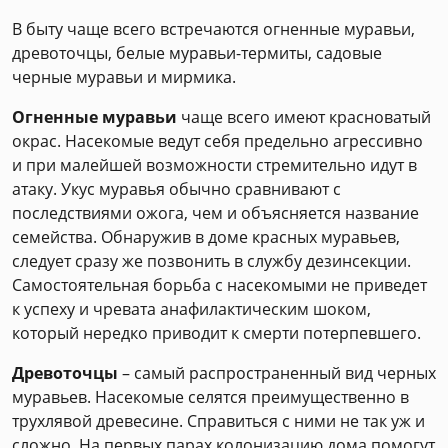
В быту чаще всего встречаются огненные муравьи,
древоточцы, белые муравьи-термиты, садовые
черные муравьи и мирмика.
Огненные муравьи
чаще всего имеют красноватый
окрас. Насекомые ведут себя предельно агрессивно
и при малейшей возможности стремительно идут в
атаку. Укус муравья обычно сравнивают с
последствиями ожога, чем и объясняется название
семейства. Обнаружив в доме красных муравьев,
следует сразу же позвонить в службу дезинсекции.
Самостоятельная борьба с насекомыми не приведет
к успеху и чревата анафилактическим шоком,
который нередко приводит к смерти потерпевшего.
Древоточцы
– самый распространенный вид черных
муравьев. Насекомые селятся преимущественно в
трухлявой древесине. Справиться с ними не так уж и
сложно. На первых парах колонизацию дома помогут