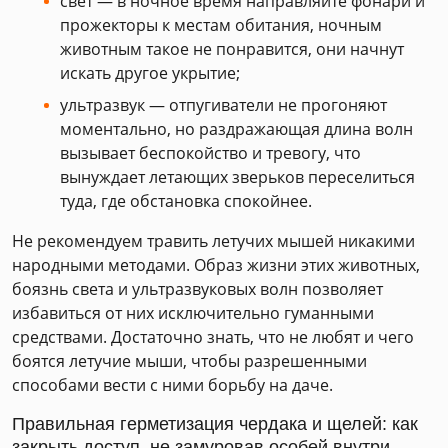
свет — в ночное время направляйте фонари и
прожекторы к местам обитания, ночным
животным такое не понравится, они начнут
искать другое укрытие;
ультразвук — отпугиватели не прогоняют
моментально, но раздражающая длина волн
вызывает беспокойство и тревогу, что
вынуждает летающих зверьков переселиться
туда, где обстановка спокойнее.
Не рекомендуем травить летучих мышей никакими
народными методами. Образ жизни этих животных,
боязнь света и ультразвуковых волн позволяет
избавиться от них исключительно гуманными
средствами. Достаточно знать, что не любят и чего
боятся летучие мыши, чтобы разрешенными
способами вести с ними борьбу на даче.
Правильная герметизация чердака и щелей: как
закрыть доступ, не замуровав особей внутри