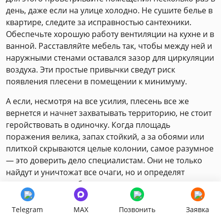
день, даже если на улице холодно. Не сушите белье в
квартире, следите за исправностью сантехники.
Обеспечьте хорошую работу вентиляции на кухне и в
ванной. Расставляйте мебель так, чтобы между ней и
наружными стенами оставался зазор для циркуляции
воздуха. Эти простые привычки сведут риск
появления плесени в помещении к минимуму.
А если, несмотря на все усилия, плесень все же
вернется и начнет захватывать территорию, не стоит
геройствовать в одиночку. Когда площадь
поражения велика, запах стойкий, а за обоями или
плиткой скрываются целые колонии, самое разумное
— это доверить дело специалистам. Они не только
найдут и уничтожат все очаги, но и определят
главную причину, будь то скрытая протечка или
серьезное нарушение в системе вентиляции.
Telegram
MAX
Позвонить
Заявка
Помните, что, обращаясь к профессионалам, вы