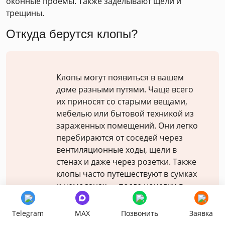
оконные проемы. Также заделывают щели и
трещины.
Откуда берутся клопы?
Клопы могут появиться в вашем
доме разными путями. Чаще всего
их приносят со старыми вещами,
мебелью или бытовой техникой из
зараженных помещений. Они легко
перебираются от соседей через
вентиляционные ходы, щели в
стенах и даже через розетки. Также
клопы часто путешествуют в сумках
и чемоданах — после ночевки в
гостинице или поездки в поезде
они могут незаметно переехать к
Telegram
MAX
Позвонить
Заявка
вам и обосноваться в доме.