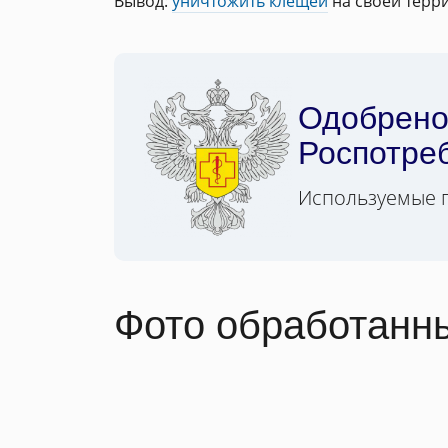
Вывод:
уничтожить клещей
на своей терри
Одобрен
Роспотре
Используемые 
Фото обработанн