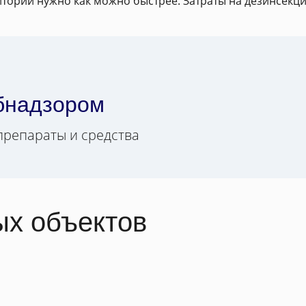
тории нужно как можно быстрее. Затраты на дезинсекци
о
бнадзором
препараты и средства
ых объектов