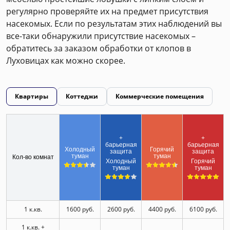
регулярно проверяйте их на предмет присутствия
насекомых. Если по результатам этих наблюдений вы
все-таки обнаружили присутствие насекомых –
обратитесь за заказом обработки от клопов в
Луховицах как можно скорее.
Квартиры
Коттеджи
Коммерческие помещения
+
+
барьерная
барьерная
Холодный
Горячий
защита
защита
туман
туман
Кол-во комнат
Холодный
Горячий
туман
туман
1 к.кв.
1600 руб.
2600 руб.
4400 руб.
6100 руб.
1 к.кв. +