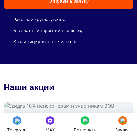
Отправить заявку
Работаем круглосуточно
Бесплатный гарантийный выезд
Квалифицированные мастера
Наши акции
Скидка 10% пенсионерам и участникам
ВОВ
Telegram
MAX
Позвонить
Заявка